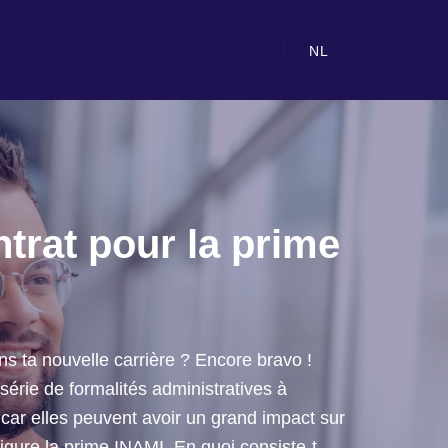
NL
trat pour la prime
ns ta nouvelle carrière ? Encore bravo !
 série de formalités administratives à
 car elles peuvent avoir un grand impact sur
 figure la prime INAMI. En quoi consiste-t-