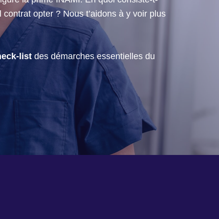
l contrat opter ? Nous t’aidons à y voir plus
eck-list
des démarches essentielles du