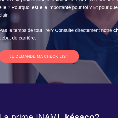
elle ? Pourquoi est-elle importante pour toi ? Et pour que
clair.
Pas le temps de tout lire ? Consulte directement notre
ch
début de carrière.
JE DEMANDE MA CHECK-LIST
La prime INAMI,
késaco
?